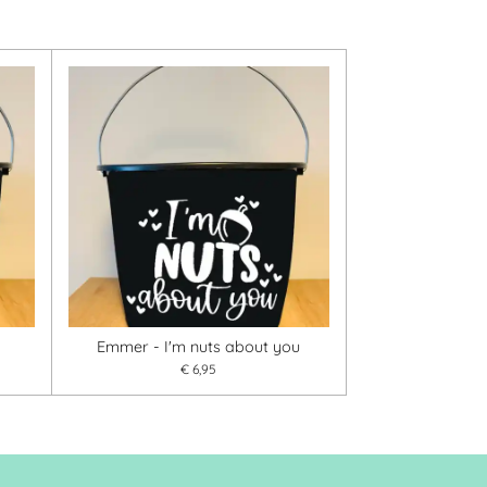
Emmer - I'm nuts about you
€ 6,95