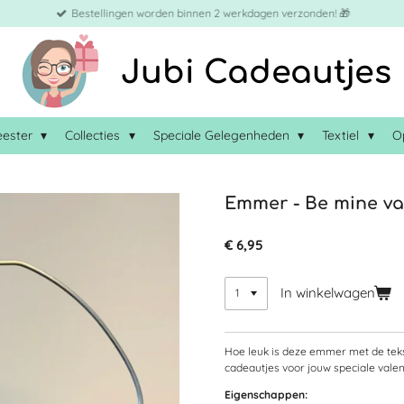
Bestellingen worden binnen 2 werkdagen verzonden! 🎁
Jubi Cadeautjes
eester
Collecties
Speciale Gelegenheden
Textiel
O
Emmer - Be mine va
€ 6,95
In winkelwagen
Hoe leuk is deze emmer met de teks
cadeautjes voor jouw speciale valent
Eigenschappen: