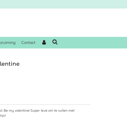
pruiming
Contact
lentine
t: Be my valentine! Super leuk om te vullen met
ijn!