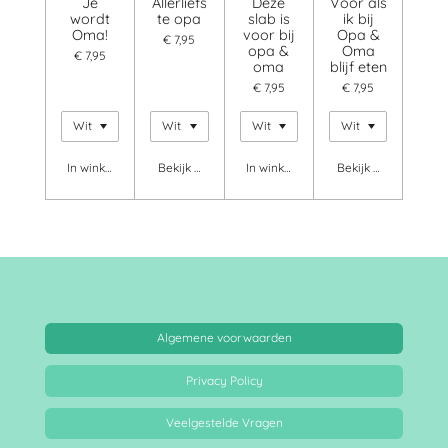
Je
Allerliefs
Deze
Voor als
wordt
te opa
slab is
ik bij
Oma!
voor bij
Opa &
€ 7,95
opa &
Oma
€ 7,95
oma
blijf eten
€ 7,95
€ 7,95
In winkelwagen
Bekijk details
In winkelwagen
Bekijk details
Algemene voorwaarden
Privacy Policy
Veelgestelde Vragen