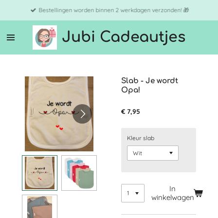
Ga
Bestellingen worden binnen 2 werkdagen verzonden! 🎁
direct
naar
Jubi Cadeautjes
de
hoofdinhoud
Slab - Je wordt
Opa!
€ 7,95
Kleur slab
In
winkelwagen