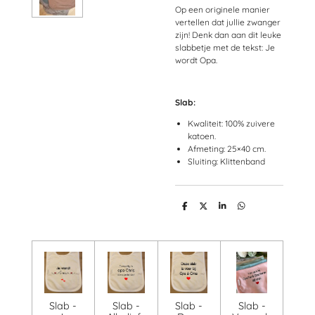
Op een originele manier
vertellen dat jullie zwanger
zijn! Denk dan aan dit leuke
slabbetje met de tekst: Je
wordt Opa.
Slab:
Kwaliteit: 100% zuivere
katoen.
Afmeting: 25×40 cm.
Sluiting: Klittenband
D
D
S
D
e
e
h
e
l
e
a
l
e
l
r
e
n
e
n
Slab -
Slab -
Slab -
Slab -