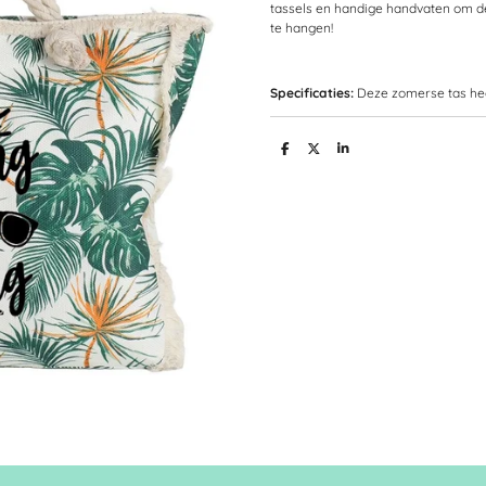
tassels en handige handvaten om de
te hangen!
Specificaties:
Deze zomerse tas heef
D
D
S
e
e
h
l
e
a
e
l
r
n
e