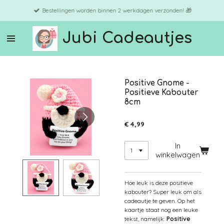
Ga
Bestellingen worden binnen 2 werkdagen verzonden! 🎁
direct
naar
Jubi Cadeautjes
de
hoofdinhoud
Positive Gnome -
Positieve Kabouter
8cm
€ 4,99
In
winkelwagen
Hoe leuk is deze positieve
kabouter? Super leuk om als
cadeautje te geven. Op het
kaartje staat nog een leuke
tekst, namelijk:
Positive