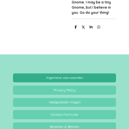
Gnome. I may be a tiny
Gnome, but i believe in
you. Go do your thing!
D
D
S
D
e
e
h
e
l
e
a
l
e
l
r
e
n
e
n
Algemene voorwaarden
Privacy Policy
Veelgestelde Vragen
Contact Formulier
Bestellen & Betalen