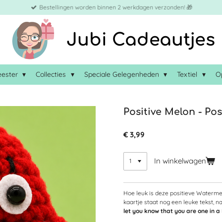
Bestellingen worden binnen 2 werkdagen verzonden! 🎁
Jubi Cadeautjes
eester
Collecties
Speciale Gelegenheden
Textiel
O
Positive Melon - Po
€ 3,99
In winkelwagen
Hoe leuk is deze positieve Waterme
kaartje staat nog een leuke tekst, n
let you know that you are one in 