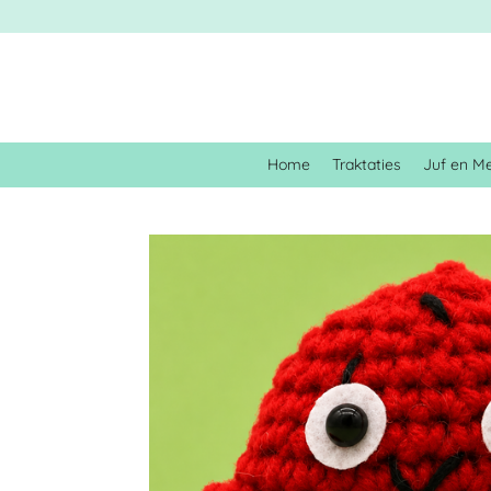
Ga
direct
naar
de
hoofdinhoud
Home
Traktaties
Juf en M