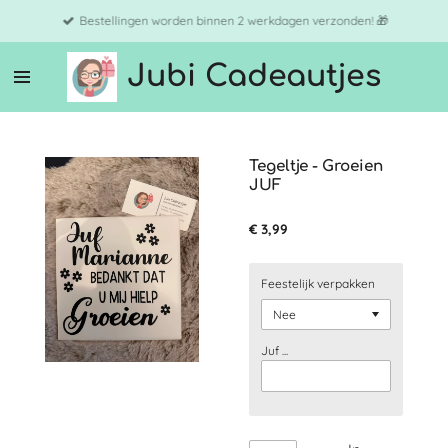
Ga
Bestellingen worden binnen 2 werkdagen verzonden! 🎁
direct
naar
Jubi Cadeautjes
de
hoofdinhoud
Tegeltje - Groeien
JUF
€ 3,99
Feestelijk verpakken
Juf ...