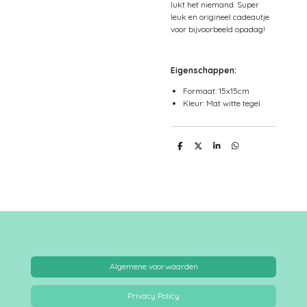
lukt het niemand. Super
leuk en origineel cadeautje
voor bijvoorbeeld opadag!
Eigenschappen:
Formaat: 15x15cm
Kleur: Mat witte tegel
D
D
S
D
e
e
h
e
l
e
a
l
e
l
r
e
n
e
n
Algemene voorwaarden
Privacy Policy