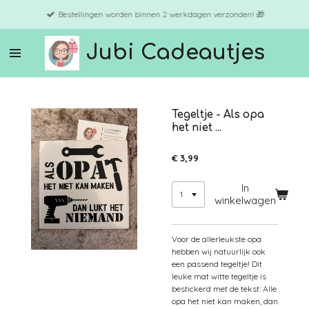
Ga
Bestellingen worden binnen 2 werkdagen verzonden! 🎁
direct
naar
Jubi Cadeautjes
de
hoofdinhoud
Tegeltje - Als opa
het niet ...
€ 3,99
In
winkelwagen
Voor de allerleukste opa
hebben wij natuurlijk ook
een passend tegeltje! Dit
leuke mat witte tegeltje is
bestickerd met de tekst: Alle
opa het niet kan maken, dan