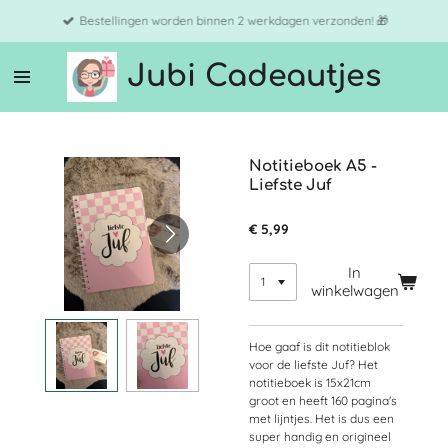
Ga
Bestellingen worden binnen 2 werkdagen verzonden! 🎁
direct
naar
Jubi Cadeautjes
de
hoofdinhoud
Notitieboek A5 -
Liefste Juf
€ 5,99
In
winkelwagen
Hoe gaaf is dit notitieblok
voor de liefste Juf? Het
notitieboek is 15x21cm
groot en heeft 160 pagina's
met lijntjes. Het is dus een
super handig en origineel