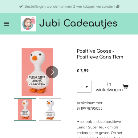
Ga
Bestellingen worden binnen 2 werkdagen verzonden! 🎁
direct
naar
Jubi Cadeautjes
de
hoofdinhoud
Positive Goose -
Positieve Gans 11cm
€ 3,99
In
winkelwagen
Artikelnummer:
8719978795055
Hoe leuk is deze positieve
Eend? Super leuk om als
cadeautje te geven. Op het