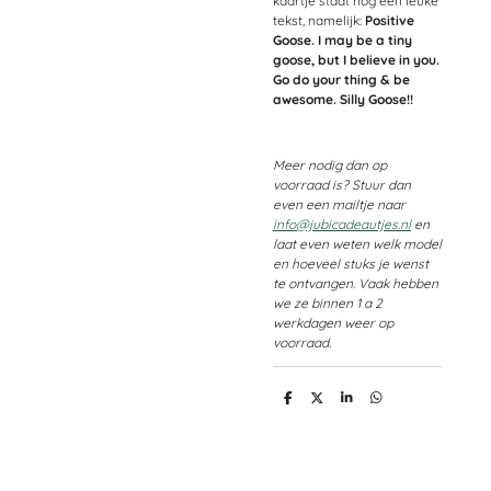
kaartje staat nog een leuke
tekst, namelijk:
Positive
Goose. I may be a tiny
goose, but I believe in you.
Go do your thing & be
awesome. Silly Goose!!
Meer nodig dan op
voorraad is? Stuur dan
even een mailtje naar
info@jubicadeautjes.nl
en
laat even weten welk model
en hoeveel stuks je wenst
te ontvangen. Vaak hebben
we ze binnen 1 a 2
werkdagen weer op
voorraad.
D
D
S
D
e
e
h
e
l
e
a
l
e
l
r
e
n
e
n