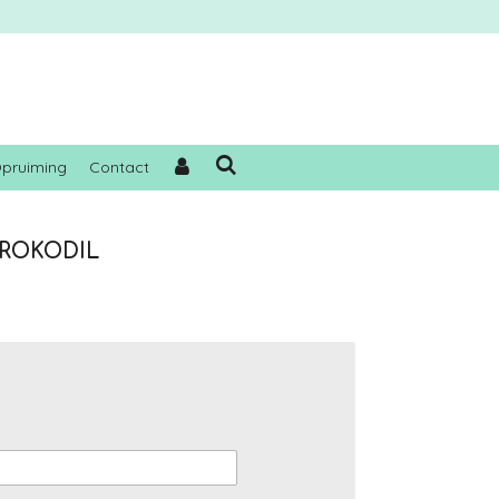
pruiming
Contact
 KROKODIL