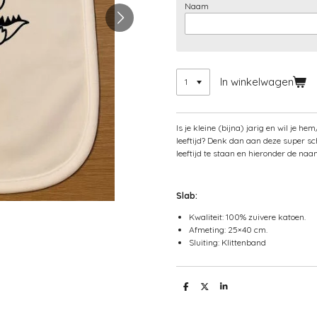
Naam
In winkelwagen
Is je kleine (bijna) jarig en wil je
leeftijd? Denk dan aan deze super sc
leeftijd te staan en hieronder de naa
Slab:
Kwaliteit: 100% zuivere katoen.
Afmeting: 25×40 cm.
Sluiting: Klittenband
D
D
S
e
e
h
l
e
a
e
l
r