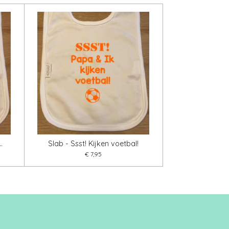
.
Slab - Ssst! Kijken voetbal!
€ 7,95