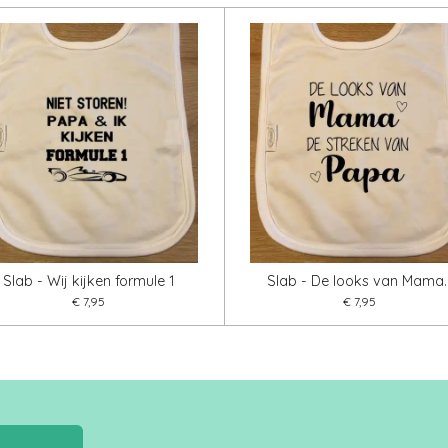
n
e
Slab - Wij kijken formule 1
Slab - De looks van Mama..
€ 7,95
€ 7,95