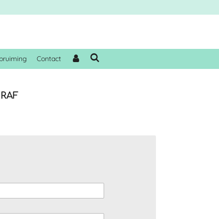
pruiming
Contact
IRAF