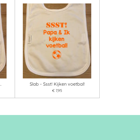
.
Slab - Ssst! Kijken voetbal!
€ 7,95