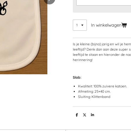
In winkelwagen
Is je kleine (bijna) jarig en wil j
leeftijd? Denk dan aan deze super s
leeftijd te staan en hieronder de na
herinnering!
Slab:
Kwaliteit: 100% zuivere katoen.
Afmeting: 25×40 cm.
Sluiting: Klittenband
D
D
S
e
e
h
l
e
a
e
l
r
n
e