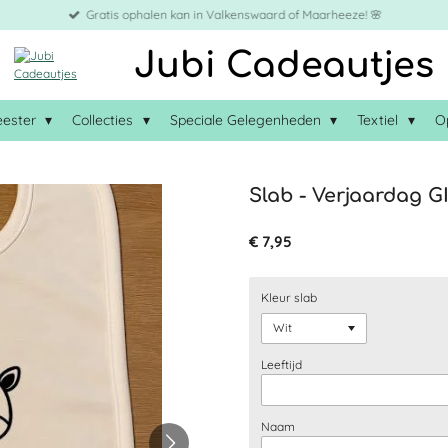
Gratis ophalen kan in Valkenswaard of Maarheeze! 🌸
Jubi Cadeautjes
eester
Collecties
Speciale Gelegenheden
Textiel
O
Slab - Verjaardag G
€ 7,95
Kleur slab
Leeftijd
Naam