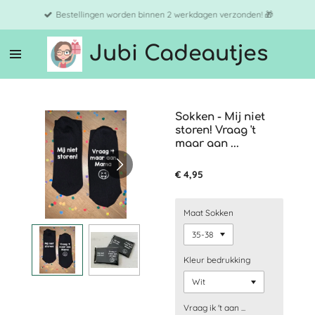
Ga
Bestellingen worden binnen 2 werkdagen verzonden! 🎁
direct
naar
Jubi Cadeautjes
de
hoofdinhoud
Sokken - Mij niet
storen! Vraag 't
maar aan ...
€ 4,95
Maat Sokken
Kleur bedrukking
Vraag ik 't aan ...