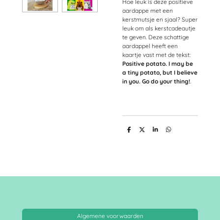
Hoe leuk is deze positieve
aardappe met een
kerstmutsje en sjaal? Super
leuk om als kerstcadeautje
te geven. Deze schattige
aardappel heeft een
kaartje vast met de tekst:
Positive potato. I may be
a tiny potato, but I believe
in you. Go do your thing!
.
D
D
S
D
e
e
h
e
l
e
a
l
e
l
r
e
n
e
n
Algemene voorwaarden