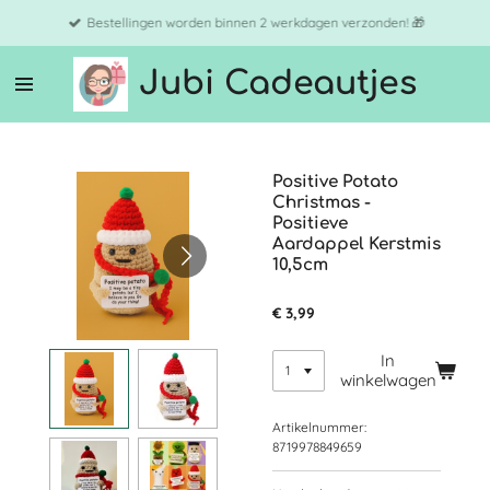
Ga
Bestellingen worden binnen 2 werkdagen verzonden! 🎁
direct
naar
Jubi Cadeautjes
de
hoofdinhoud
Positive Potato
Christmas -
Positieve
Aardappel Kerstmis
10,5cm
€ 3,99
In
winkelwagen
Artikelnummer:
8719978849659