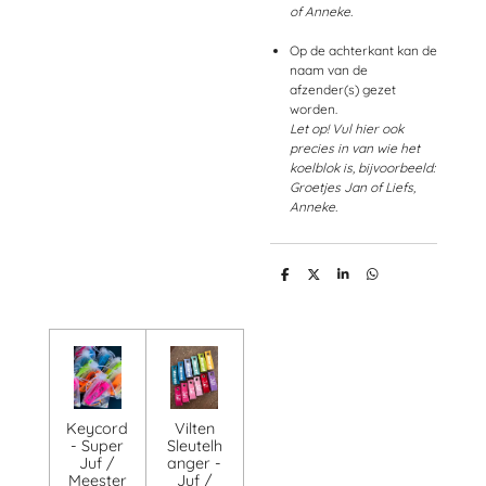
of Anneke.
Op de achterkant kan de
naam van de
afzender(s) gezet
worden.
Let op! Vul hier ook
precies in van wie het
koelblok is, bijvoorbeeld:
Groetjes Jan of Liefs,
Anneke.
D
D
S
D
e
e
h
e
l
e
a
l
e
l
r
e
n
e
n
Keycord
Vilten
- Super
Sleutelh
Juf /
anger -
Meester
Juf /