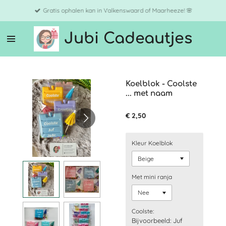
Ga
Gratis ophalen kan in Valkenswaard of Maarheeze! 🌸
direct
naar
Jubi Cadeautjes
de
hoofdinhoud
Koelblok - Coolste
... met naam
€ 2,50
Kleur Koelblok
Met mini ranja
Coolste:
Bijvoorbeeld: Juf