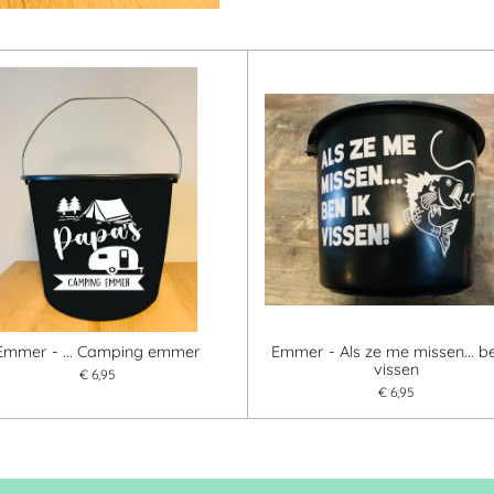
Emmer - ... Camping emmer
Emmer - Als ze me missen... be
vissen
€ 6,95
€ 6,95