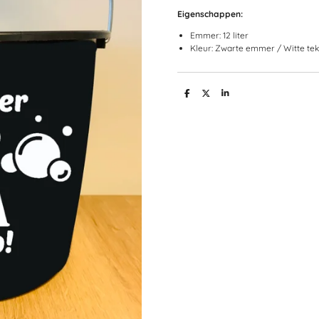
Eigenschappen:
Emmer: 12 liter
Kleur: Zwarte emmer / Witte tek
D
D
S
e
e
h
l
e
a
e
l
r
n
e