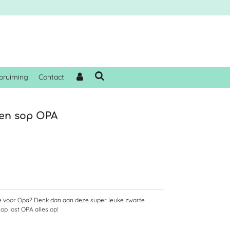
pruiming
Contact
 en sop OPA
e voor Opa? Denk dan aan deze super leuke zwarte
p lost OPA alles op!