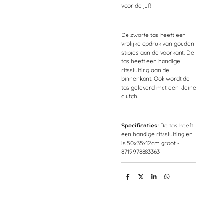
voor de juf!
De zwarte tas heeft een
vrolijke opdruk van gouden
stipjes aan de voorkant. De
tas heeft een handige
ritssluiting aan de
binnenkant. Ook wordt de
tas geleverd met een kleine
clutch.
Specificaties:
De tas heeft
een handige ritssluiting en
is
50x35x12cm
groot -
8719978883363
D
D
S
D
e
e
h
e
l
e
a
l
e
l
r
e
n
e
n