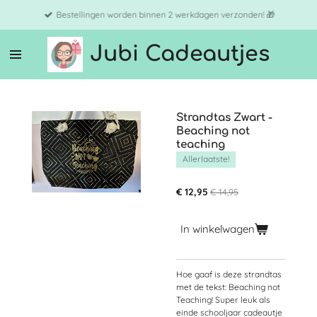
Ga
Bestellingen worden binnen 2 werkdagen verzonden! 🎁
direct
naar
Jubi Cadeautjes
de
hoofdinhoud
Strandtas Zwart -
Beaching not
teaching
Allerlaatste!
€ 12,95
€ 14,95
In winkelwagen
Hoe gaaf is deze strandtas
met de tekst: Beaching not
Teaching! Super leuk als
einde schooljaar cadeautje