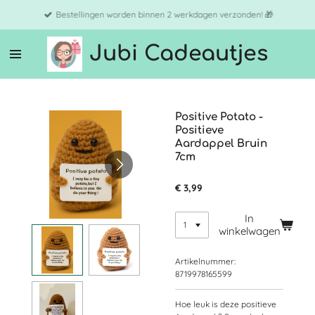
Ga
Bestellingen worden binnen 2 werkdagen verzonden! 🎁
direct
naar
Jubi Cadeautjes
de
hoofdinhoud
Positive Potato -
Positieve
Aardappel Bruin
7cm
€ 3,99
In
winkelwagen
Artikelnummer:
8719978165599
Hoe leuk is deze positieve