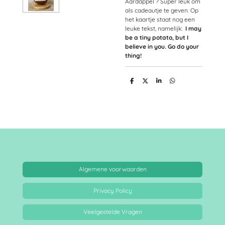
Aardappel ? Super leuk om
als cadeautje te geven. Op
het kaartje staat nog een
leuke tekst, namelijk:
I may
be a tiny potato, but I
believe in you. Go do your
thing!
D
D
S
D
e
e
h
e
l
e
a
l
e
l
r
e
n
e
n
Algemene voorwaarden
Privacy Policy
Veelgestelde Vragen