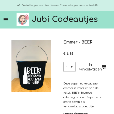
Ga
Bestellingen worden binnen 2 werkdagen verzonden! 🎁
direct
naar
Jubi Cadeautjes
de
hoofdinhoud
Emmer - BEER
€ 6,95
In
winkelwagen
Deze super leuke cadeau
emmer is voorzien van de
tekst: BEER! Because
adulting is hard. Super leuk
om te geven als
verjaardagscadeautje!
Eigenschappen: