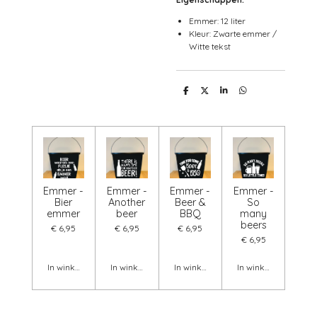
Emmer: 12 liter
Kleur: Zwarte emmer /
Witte tekst
D
D
S
D
e
e
h
e
l
e
a
l
e
l
r
e
n
e
n
Emmer -
Emmer -
Emmer -
Emmer -
Bier
Another
Beer &
So
emmer
beer
BBQ
many
beers
€ 6,95
€ 6,95
€ 6,95
€ 6,95
In winkelwagen
In winkelwagen
In winkelwagen
In winkelwagen