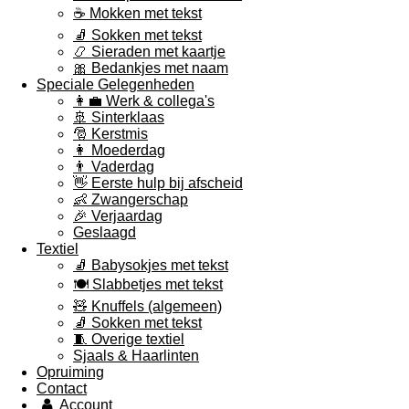
☕ Mokken met tekst
🧦 Sokken met tekst
📿 Sieraden met kaartje
🎀 Bedankjes met naam
Speciale Gelegenheden
👩‍💼 Werk & collega's
🚢 Sinterklaas
🎅 Kerstmis
👩 Moederdag
👨 Vaderdag
👋 Eerste hulp bij afscheid
👶 Zwangerschap
🎉 Verjaardag
Geslaagd
Textiel
🧦 Babysokjes met tekst
🍽️ Slabbetjes met tekst
🧸 Knuffels (algemeen)
🧦 Sokken met tekst
🧵 Overige textiel
Sjaals & Haarlinten
Opruiming
Contact
Account