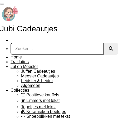
Ga
direct
naar
de
hoofdinhoud
Jubi Cadeautjes
Home
Traktaties
Juf en Meester
Juffen Cadeautjes
Meester Cadeautjes
Leidster & Leider
Algemeen
Collecties
🧸 Positieve knuffels
🪣 Emmers met tekst
Tegeltjes met tekst
🎁 Keramieken beeldjes
🍬 Snoepblikken met tekst