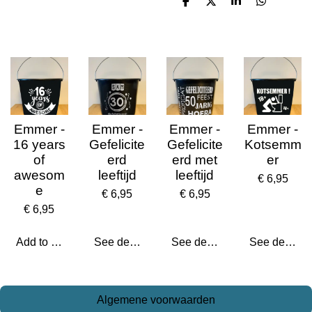
D
D
S
D
e
e
h
e
l
e
a
l
e
l
r
e
n
e
n
Emmer -
Emmer -
Emmer -
Emmer -
16 years
Gefelicite
Gefelicite
Kotsemm
of
erd
erd met
er
awesom
leeftijd
leeftijd
€ 6,95
e
€ 6,95
€ 6,95
€ 6,95
Add to cart
See details
See details
See details
Algemene voorwaarden