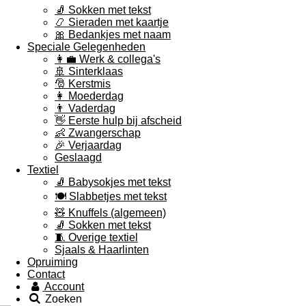
🧦 Sokken met tekst
📿 Sieraden met kaartje
🎀 Bedankjes met naam
Speciale Gelegenheden
👩‍💼 Werk & collega's
🚢 Sinterklaas
🎅 Kerstmis
👩 Moederdag
👨 Vaderdag
👋 Eerste hulp bij afscheid
👶 Zwangerschap
🎉 Verjaardag
Geslaagd
Textiel
🧦 Babysokjes met tekst
🍽️ Slabbetjes met tekst
🧸 Knuffels (algemeen)
🧦 Sokken met tekst
🧵 Overige textiel
Sjaals & Haarlinten
Opruiming
Contact
Account
Zoeken