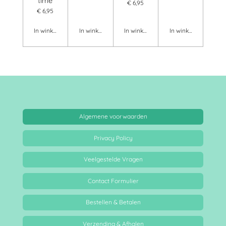
time
€ 6,95
€ 6,95
In winkelwagen
In winkelwagen
In winkelwagen
In winkelwagen
Algemene voorwaarden
Privacy Policy
Veelgestelde Vragen
Contact Formulier
Bestellen & Betalen
Verzending & Afhalen