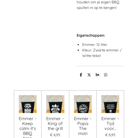
houden om je eigen BBQ
spullen in op te bergen!
Eigenschappen:
Emmer: 12 liter
Kleur: Zwarte emmer /
Witte tekst
D
D
S
D
e
e
h
e
l
e
a
l
e
l
r
e
n
e
n
Emmer -
Emmer -
Emmer -
Emmer -
Keep
King of
Papa
Tijd
calm it's
the grill
The
voor...
BBQ
man
€ 6,95
€ 6,95