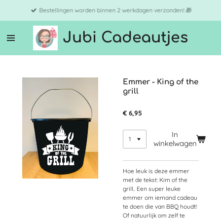
Ga
Bestellingen worden binnen 2 werkdagen verzonden! 🎁
direct
naar
Jubi Cadeautjes
de
hoofdinhoud
Emmer - King of the
grill
€ 6,95
In
winkelwagen
Hoe leuk is deze emmer
met de tekst: Kim of the
grill.. Een super leuke
emmer om iemand cadeau
te doen die van BBQ houdt!
Of natuurlijk om zelf te