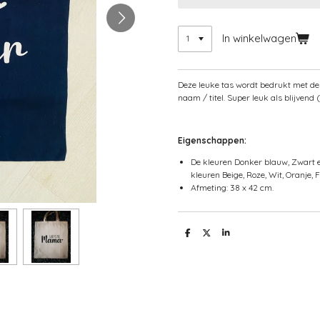
In winkelwagen
Deze leuke tas wordt bedrukt met de t
naam / titel. Super leuk als blijvend
Eigenschappen:
De kleuren Donker blauw, Zwart e
kleuren Beige, Roze, Wit, Oranje,
Afmeting: 38 x 42 cm.
D
D
S
e
e
h
l
e
a
e
l
r
n
e