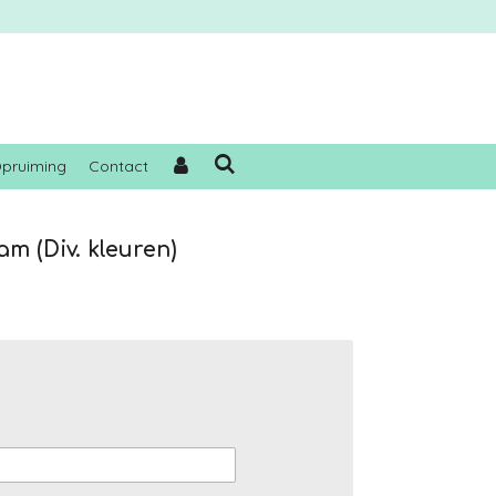
pruiming
Contact
am (Div. kleuren)