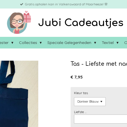
Gratis ophalen kan in Valkenswaard of Maarheeze! 🌸
Jubi Cadeautjes
ester
Collecties
Speciale Gelegenheden
Textiel
O
Tas - Liefste met na
€ 7,95
Kleur tas
Liefste ...