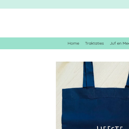
Ga
direct
naar
de
hoofdinhoud
Home
Traktaties
Juf en Me