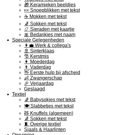
🎁 Keramieken beeldjes
🍬 Snoepblikken met tekst
☕ Mokken met tekst
🧦 Sokken met tekst
📿 Sieraden met kaartje
🎀 Bedankjes met naam
Speciale Gelegenheden
👩‍💼 Werk & collega's
🚢 Sinterklaas
🎅 Kerstmis
👩 Moederdag
👨 Vaderdag
👋 Eerste hulp bij afscheid
👶 Zwangerschap
🎉 Verjaardag
Geslaagd
Textiel
🧦 Babysokjes met tekst
🍽️ Slabbetjes met tekst
🧸 Knuffels (algemeen)
🧦 Sokken met tekst
🧵 Overige textiel
Sjaals & Haarlinten
Opruiming