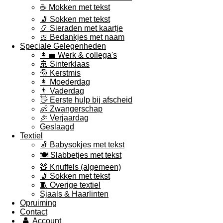
☕ Mokken met tekst
🧦 Sokken met tekst
📿 Sieraden met kaartje
🎀 Bedankjes met naam
Speciale Gelegenheden
👩‍💼 Werk & collega's
🚢 Sinterklaas
🎅 Kerstmis
👩 Moederdag
👨 Vaderdag
👋 Eerste hulp bij afscheid
👶 Zwangerschap
🎉 Verjaardag
Geslaagd
Textiel
🧦 Babysokjes met tekst
🍽️ Slabbetjes met tekst
🧸 Knuffels (algemeen)
🧦 Sokken met tekst
🧵 Overige textiel
Sjaals & Haarlinten
Opruiming
Contact
Account