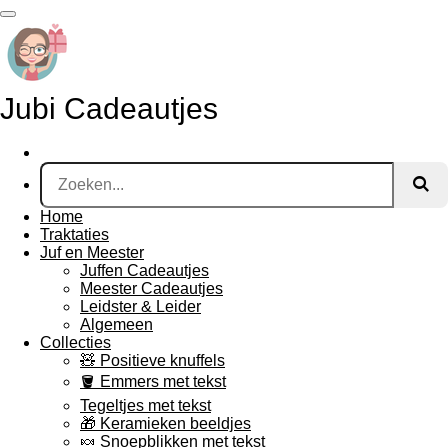
Ga
direct
naar
de
hoofdinhoud
Jubi Cadeautjes
Home
Traktaties
Juf en Meester
Juffen Cadeautjes
Meester Cadeautjes
Leidster & Leider
Algemeen
Collecties
🧸 Positieve knuffels
🪣 Emmers met tekst
Tegeltjes met tekst
🎁 Keramieken beeldjes
🍬 Snoepblikken met tekst