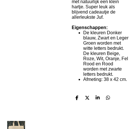
met natuurlijk een klein
hartje. Super leuk als
blijvend cadeautje de
allerleukste Juf.
Eigenschappen:
De kleuren Donker
blauw, Zwart en Leger
Groen worden met
witte letters bedrukt.
De kleuren Beige,
Roze, Wit, Oranje, Fel
Rood en Rood
worden met zwarte
letters bedrukt.
Afmeting: 38 x 42 cm.
D
D
S
D
e
e
h
e
l
e
a
l
e
l
r
e
n
e
n