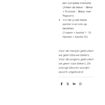
een complete traktatie.
(Alleen de beker - Beker
+ Puntzak - Beker met
Popcorn)
Vul het juiste totaal
aantal in en klik op
bestellen.
(1 naam = Aantal 1 - 10
Namen = Aantal 10)
Voor de meisjes gebruiken
we geen blauwe bekers.
Voor de jongens gebruiken
we geen roze bekers. De
overige kleuren worden
assorti uitgeleverd.
D
D
S
D
e
e
h
e
l
e
a
l
e
l
r
e
n
e
n