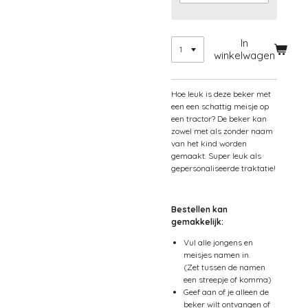
In
winkelwagen
Hoe leuk is deze beker met
een een schattig meisje op
een tractor? De beker kan
zowel met als zonder naam
van het kind worden
gemaakt. Super leuk als
gepersonaliseerde traktatie!
Bestellen kan
gemakkelijk:
Vul alle jongens en
meisjes namen in.
(Zet tussen de namen
een streepje of komma)
Geef aan of je alleen de
beker wilt ontvangen of