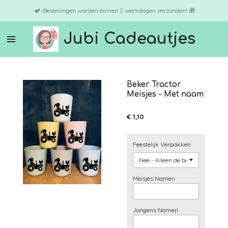
Ga
Bestellingen worden binnen 2 werkdagen verzonden! 🎁
direct
naar
Jubi Cadeautjes
de
hoofdinhoud
Beker Tractor
Meisjes - Met naam
€ 1,10
Feestelijk Verpakken
Meisjes Namen
Jongens Namen