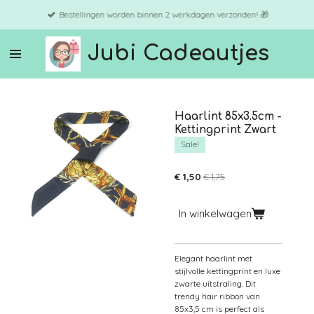
Ga
Bestellingen worden binnen 2 werkdagen verzonden! 🎁
direct
naar
Jubi Cadeautjes
de
hoofdinhoud
Haarlint 85x3.5cm -
Kettingprint Zwart
Sale!
€ 1,50
€ 1,75
In winkelwagen
Elegant haarlint met
stijlvolle kettingprint en luxe
zwarte uitstraling. Dit
trendy hair ribbon van
85x3,5 cm is perfect als