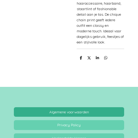
haaraccessoire, haarband,
staartlint of fashionable
detail aan je tas. De chique
chain print geeft iedere
outfit een classy en
moderne touch. Ideaal voor
dagelijks gebruik, feestjes of
een stijlvolle look.
D
D
S
D
e
e
h
e
l
e
a
l
e
l
r
e
n
e
n
Algemene voorwaarden
Privacy Policy