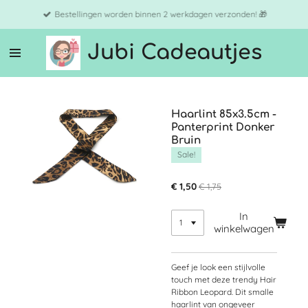
Ga
Bestellingen worden binnen 2 werkdagen verzonden! 🎁
direct
naar
Jubi Cadeautjes
de
hoofdinhoud
Haarlint 85x3.5cm -
Panterprint Donker
Bruin
Sale!
€ 1,50
€ 1,75
In
winkelwagen
Geef je look een stijlvolle
touch met deze trendy Hair
Ribbon Leopard. Dit smalle
haarlint van ongeveer