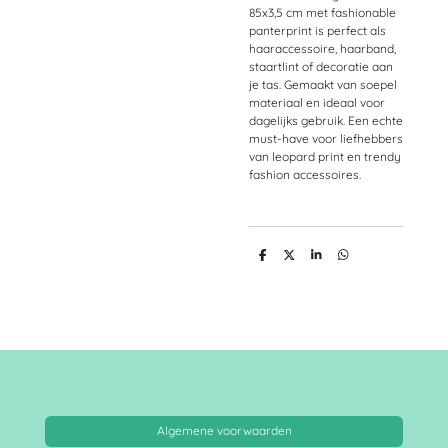
85x3,5 cm met fashionable
panterprint is perfect als
haaraccessoire, haarband,
staartlint of decoratie aan
je tas. Gemaakt van soepel
materiaal en ideaal voor
dagelijks gebruik. Een echte
must-have voor liefhebbers
van leopard print en trendy
fashion accessoires.
D
D
S
D
e
e
h
e
l
e
a
l
e
l
r
e
n
e
n
Algemene voorwaarden