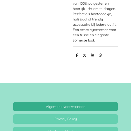
van 100% polyester en
heerlijk licht om te dragen.
Perfect als hoofddoekje,
halssjaal of trendy
accessoire bij iedere outfit.
Een echte eyecatcher voor
een frisse en elegante
zomerse look!
D
D
S
D
e
e
h
e
l
e
a
l
e
l
r
e
n
e
n
Algemene voorwaarden
Privacy Policy