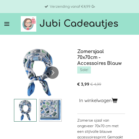
Ga
Verzending vanaf €4,99 🥳
direct
naar
Jubi Cadeautjes
de
hoofdinhoud
Zomersjaal
70x70cm -
Accessoires Blauw
Sale!
€ 3,99
€ 4,99
In winkelwagen
Zomerse sjaal van
ongeveer 70x70 cm met
een stijlvolle blauwe
accessoiresprint. Gemaakt